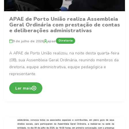
APAE de Porto União realiza Assembleia
Geral Ordinária com prestação de contas
e deliberações administrativas
Diretoria
9 de julho de 2026
apae
A APAE de Porto União realizou, na noite desta quarta-feira
(08), sua Assembleia Geral Ordinária, reunindo membros da
diretoria, equipe administrativa, equipe pedagógica e
representante
Ler mais