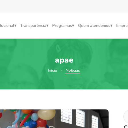
itucional
Transparência
Programas
Quem atendemos
Empre
apae
Início
Notícias