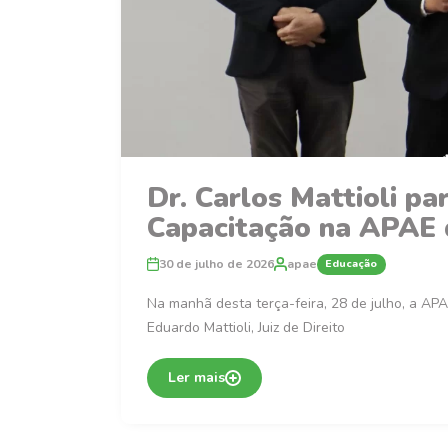
Dr. Carlos Mattioli p
Capacitação na APAE 
30 de julho de 2026
apae
Educação
Na manhã desta terça-feira, 28 de julho, a APA
Eduardo Mattioli, Juiz de Direito
Ler mais