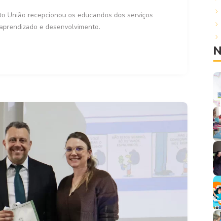
rto União recepcionou os educandos dos serviços
aprendizado e desenvolvimento.
N