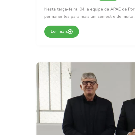
Nesta terça-feira, 04, a equipe da APAE de Po
permanentes para mais um semestre de muito 
Ler mais