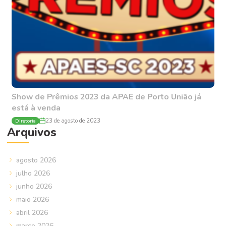
Show de Prêmios 2023 da APAE de Porto União já
está à venda
Diretoria
23 de agosto de 2023
Arquivos
agosto 2026
julho 2026
junho 2026
maio 2026
abril 2026
março 2026