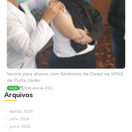
Vacina para alunos com Síndrome de Down na APAE
de Porto União
Saúde
26 de abril de 2022
Arquivos
agosto 2026
julho 2026
junho 2026