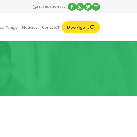
(42) 99103-4727
sa Amiga
Notícias
Contato
Doe Agora