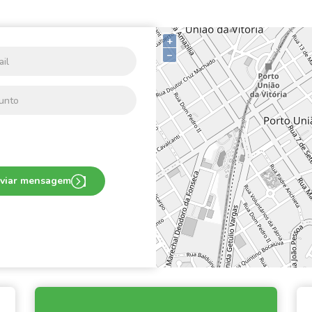
+
–
viar mensagem