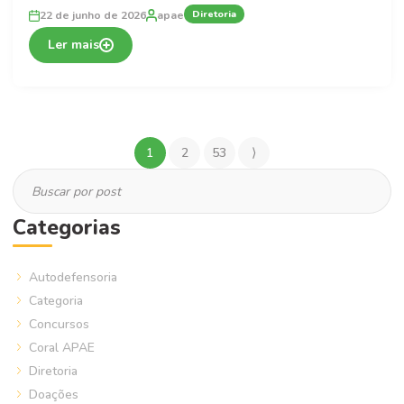
Diretoria
22 de junho de 2026
apae
Ler mais
1
2
53
⟩
Categorias
Autodefensoria
Categoria
Concursos
Coral APAE
Diretoria
Doações