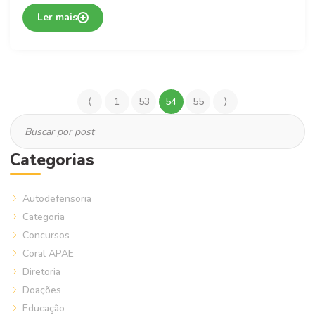
Ler mais
⟨
1
53
54
55
⟩
Categorias
Autodefensoria
Categoria
Concursos
Coral APAE
Diretoria
Doações
Educação