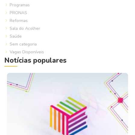
Programas
PRONAS
Reformas
Sala do Acolher
Saúde
Sem categoria
Vagas Disponíveis
Notícias populares