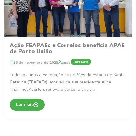
Ação FEAPAEs e Correios beneficia APAE
de Porto União
Diretoria
16 de novembro de 2023
apae
Todos os anos a Federação das APAEs do Estado de Santa
Catarina (FEAPAEs), através da sua presidente Alice
Thümmel Kuerten, renova a parceria entre a
Ler mais