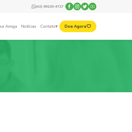
(42) 99103-4727
sa Amiga
Notícias
Contato
Doe Agora